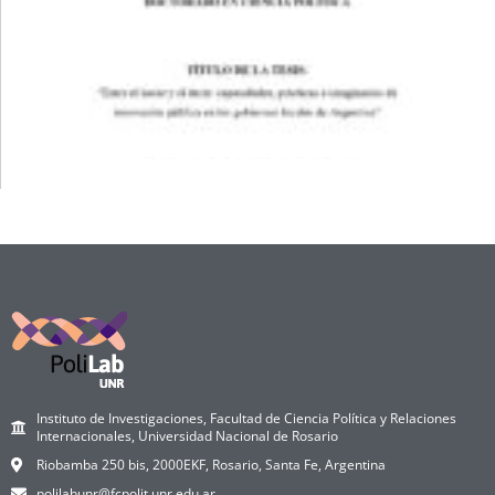
Instituto de Investigaciones, Facultad de Ciencia Política y Relaciones
Internacionales, Universidad Nacional de Rosario
Riobamba 250 bis, 2000EKF, Rosario, Santa Fe, Argentina
polilabunr@fcpolit.unr.edu.ar