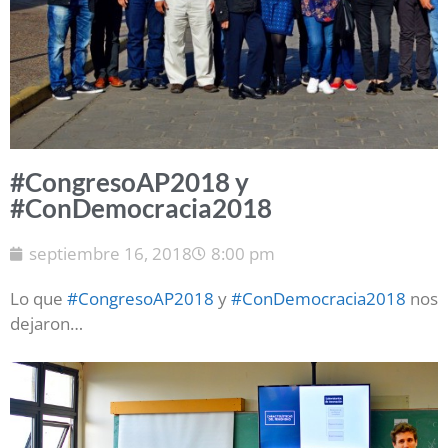
#CongresoAP2018 y
#ConDemocracia2018
septiembre 16, 2018
8:00 pm
Lo que
#CongresoAP2018
y
#ConDemocracia2018
nos
dejaron…