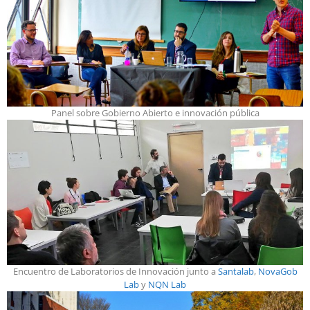
Panel sobre Gobierno Abierto e innovación pública
Encuentro de Laboratorios de Innovación junto a
Santalab
,
NovaGob
Lab
y
NQN Lab