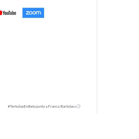
#TertuliasEnBeta junto a Franco Bartolacci