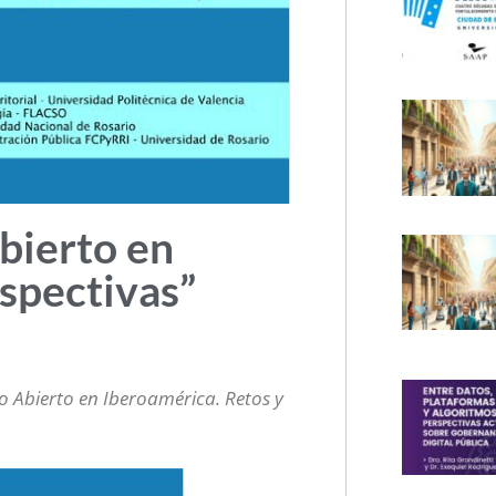
bierto en
spectivas”
o Abierto en Iberoamérica. Retos y