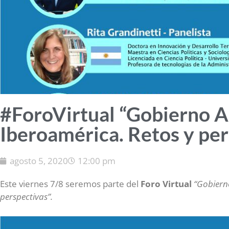
#ForoVirtual “Gobierno A
Iberoamérica. Retos y per
agosto 5, 2020
12:00 pm
Este viernes 7/8 seremos parte del
Foro Virtual
“Gobiern
perspectivas”.