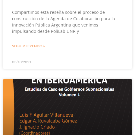
Compartimos esta reseña sobre el proceso de
construcción de la Agenda de Colaboración para la
Innovación Pública Argentina que venimos
impulsando desde PoliLab UNR y
SEGUIR LEYENDO »
03/10/2021