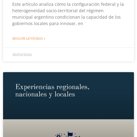
Este artículo analiza cómo la configuración federal y la
heterogeneidad socio-territorial del régimen
municipal argentino condicionan la capacidad de los
gobiernos locales para innovar, en
SEGUIR LEYENDO »
30/03/2026